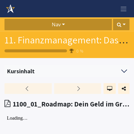
Zum Inhalt springen
Nav
11. Finanzmanagement: Das Lebenselixier deines Unternehmens
0
%
Kursinhalt
1100_01_Roadmap: Dein Geld im Griff, deine Nerven auch